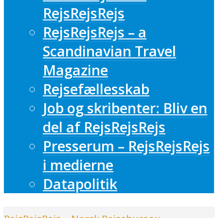
RejsRejsRejs
RejsRejsRejs – a
Scandinavian Travel
Magazine
Rejsefællesskab
Job og skribenter: Bliv en
del af RejsRejsRejs
Presserum – RejsRejsRejs
i medierne
Datapolitik