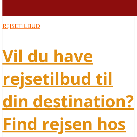
REJSETILBUD
Vil du have
rejsetilbud til
din destination?
Find rejsen hos